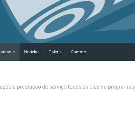
ramas
Notícias
Galeria
Contato
mação e prestação de serviço todos os dias na programa